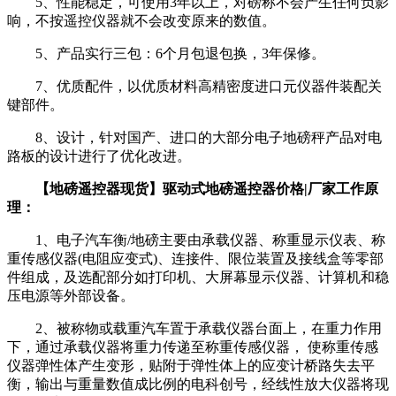
5、性能稳定，可使用3年以上，对磅称不会产生任何负影
响，不按遥控仪器就不会改变原来的数值。
5、产品实行三包：6个月包退包换，3年保修。
7、优质配件，以优质材料高精密度进口元仪器件装配关
键部件。
8、设计，针对国产、进口的大部分电子地磅秤产品对电
路板的设计进行了优化改进。
【地磅遥控器现货】驱动式地磅遥控器价格|厂家工作原
理：
1、电子汽车衡/地磅主要由承载仪器、称重显示仪表、称
重传感仪器(电阻应变式)、连接件、限位装置及接线盒等零部
件组成，及选配部分如打印机、大屏幕显示仪器、计算机和稳
压电源等外部设备。
2、被称物或载重汽车置于承载仪器台面上，在重力作用
下，通过承载仪器将重力传递至称重传感仪器， 使称重传感
仪器弹性体产生变形，贴附于弹性体上的应变计桥路失去平
衡，输出与重量数值成比例的电科创号，经线性放大仪器将现