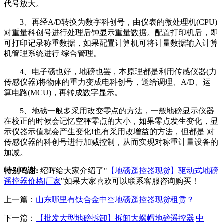
代号放大。
3、再经A/D转换为数字科创号，由仪表的微处理机(CPU)
对重量科创号进行处理后钟显示重量数据。配置打印机后，即
可打印记录称重数据，如果配置计算机可将计量数据输入计算
机管理系统进行 综合管理。
4、电子磅也好，地磅也罢，本原理都是利用传感仪器(力
传感仪器)将物体的重力变成电科创号，送给调理、A/D、运
算电路(MCU)，再转成数字显示。
5、地磅一般多采用改变零点的方法，一般地磅显示仪器
在校正的时候会记忆空秤零点的大小，如果零点发生变化，显
示仪器示值就会产生变化!也有采用改增益的方法，但都是 对
传感仪器的科创号进行加减控制，从而实现对称重计量设备的
加减。
特别鸣谢:
绍晖给大家介绍了"
【地磅遥控器现货】驱动式地磅
遥控器价格|厂家
"如果大家喜欢可以联系客服咨询购买！
上一篇：
山东哪里有钛合金中空地磅遥控器现货租赁？
下一篇：
【批发大型地磅拆卸】拆卸大螺帽地磅遥控器|中