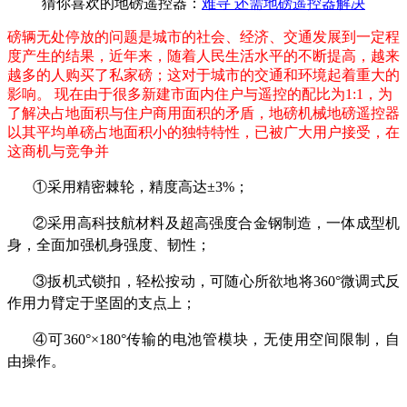
猜你喜欢的地磅遥控器：
难寻 还需地磅遥控器解决
磅辆无处停放的问题是城市的社会、经济、交通发展到一定程
度产生的结果，近年来，随着人民生活水平的不断提高，越来
越多的人购买了私家磅；这对于城市的交通和环境起着重大的
影响。 现在由于很多新建市面内住户与遥控的配比为1:1，为
了解决占地面积与住户商用面积的矛盾，地磅机械地磅遥控器
以其平均单磅占地面积小的独特特性，已被广大用户接受，在
这商机与竞争并
①采用精密棘轮，精度高达±3%；
②采用高科技航材料及超高强度合金钢制造，一体成型机
身，全面加强机身强度、韧性；
③扳机式锁扣，轻松按动，可随心所欲地将360°微调式反
作用力臂定于坚固的支点上；
④可360°×180°传输的电池管模块，无使用空间限制，自
由操作。