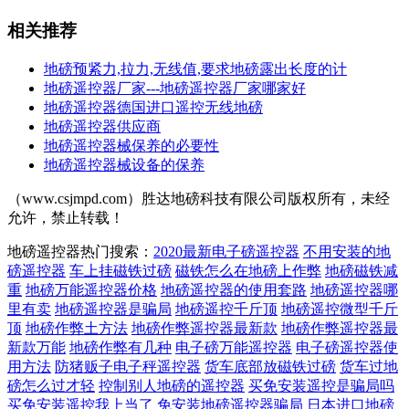
相关推荐
地磅预紧力,拉力,无线值,要求地磅露出长度的计
地磅遥控器厂家---地磅遥控器厂家哪家好
地磅遥控器德国进口遥控无线地磅
地磅遥控器供应商
地磅遥控器械保养的必要性
地磅遥控器械设备的保养
（www.csjmpd.com）胜达地磅科技有限公司版权所有，未经
允许，禁止转载！
地磅遥控器热门搜索：
2020最新电子磅遥控器
不用安装的地
磅遥控器
车上挂磁铁过磅
磁铁怎么在地磅上作弊
地磅磁铁减
重
地磅万能遥控器价格
地磅遥控器的使用套路
地磅遥控器哪
里有卖
地磅遥控器是骗局
地磅遥控千斤顶
地磅遥控微型千斤
顶
地磅作弊土方法
地磅作弊遥控器最新款
地磅作弊遥控器最
新款万能
地磅作弊有几种
电子磅万能遥控器
电子磅遥控器使
用方法
防猪贩子电子秤遥控器
货车底部放磁铁过磅
货车过地
磅怎么过才轻
控制别人地磅的遥控器
买免安装遥控是骗局吗
买免安装遥控我上当了
免安装地磅遥控器骗局
日本进口地磅