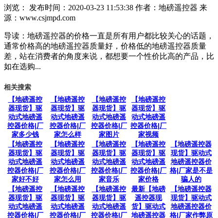
浏览：
发布时间：2020-03-23 11:53:38
作者：地磅遥控器
来
源：www.csjmpd.com
导读：地磅遥控器的价格一直是所有用户都比较关心的话题，
通常价格高的地磅遥控器质量好，价格低的地磅遥控器质量
差，站在消费者的角度来说，都想要一个性价比高的产品，比
如在选购...
相关搜索
【地磅遥控
【地磅遥控
【地磅遥控
【地磅遥控
器现货】驱
器现货】驱
器现货】驱
器现货】驱
动式地磅遥
动式地磅遥
动式地磅遥
动式地磅遥
控器价格|厂
控器价格|厂
控器价格|厂
控器价格|厂
家多少钱
家怎么样
家图片
家视频
【地磅遥控
【地磅遥控
【地磅遥控
【地磅遥控
【地磅遥控器
器现货】驱
器现货】驱
器现货】驱
器现货】驱
现货】驱动式
动式地磅遥
动式地磅遥
动式地磅遥
动式地磅遥
地磅遥控器价
控器价格|厂
控器价格|厂
控器价格|厂
控器价格|厂
格|厂家是不是
家好不好
家怎么用
家音乐
家价格
骗人的
【地磅遥控
【地磅遥控
【地磅遥控
最新【地磅
【地磅遥控器
器现货】驱
器现货】驱
器现货】驱
遥控器现
现货】驱动式
动式地磅遥
动式地磅遥
动式地磅遥
货】驱动式
地磅遥控器价
控器价格|厂
控器价格|厂
控器价格|厂
地磅遥控器
格|厂家作弊原