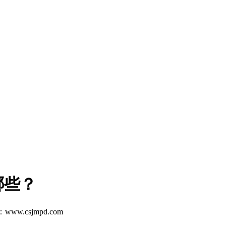
哪些？
www.csjmpd.com