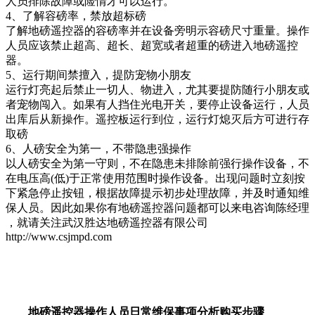
人员排除故障或险情才可以运行。
4、了解容磅率，禁放超标磅
了解地磅遥控器的容磅率并在设备旁明示容磅尺寸重量。操作
人员应该禁止超高、超长、超宽或者超重的磅进入地磅遥控
器。
5、运行期间禁擅入，提防宠物小朋友
运行灯亮起后禁止一切人、物进入，尤其要提防随行小朋友或
者宠物闯入。如果有人挡住光电开关，要停止设备运行，人员
出库后从新操作。遥控板运行到位，运行灯熄灭后方可进行存
取磅
6、人磅安全为第一，不带隐患强操作
以人磅安全为第一守则，不在隐患未排除前强行操作设备，不
在电压高(低)于正常使用范围时操作设备。出现问题时立刻按
下紧急停止按钮，根据故障提示初步处理故障，并及时通知维
保人员。因此如果你有地磅遥控器问题都可以来电咨询陈经理
，就请关注武汉胜达地磅遥控器有限公司
http://www.csjmpd.com
地磅遥控器操作人员日常维保事项分析购买步骤