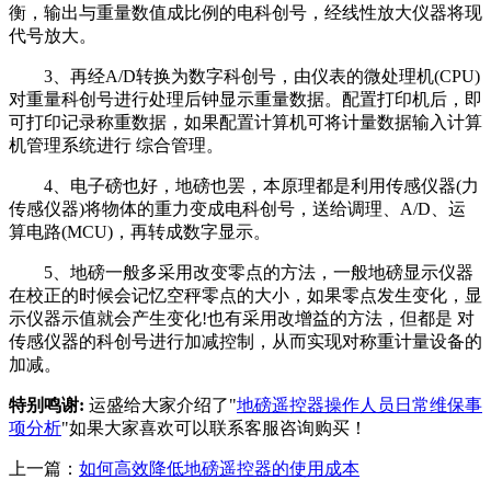
衡，输出与重量数值成比例的电科创号，经线性放大仪器将现
代号放大。
3、再经A/D转换为数字科创号，由仪表的微处理机(CPU)
对重量科创号进行处理后钟显示重量数据。配置打印机后，即
可打印记录称重数据，如果配置计算机可将计量数据输入计算
机管理系统进行 综合管理。
4、电子磅也好，地磅也罢，本原理都是利用传感仪器(力
传感仪器)将物体的重力变成电科创号，送给调理、A/D、运
算电路(MCU)，再转成数字显示。
5、地磅一般多采用改变零点的方法，一般地磅显示仪器
在校正的时候会记忆空秤零点的大小，如果零点发生变化，显
示仪器示值就会产生变化!也有采用改增益的方法，但都是 对
传感仪器的科创号进行加减控制，从而实现对称重计量设备的
加减。
特别鸣谢:
运盛给大家介绍了"
地磅遥控器操作人员日常维保事
项分析
"如果大家喜欢可以联系客服咨询购买！
上一篇：
如何高效降低地磅遥控器的使用成本