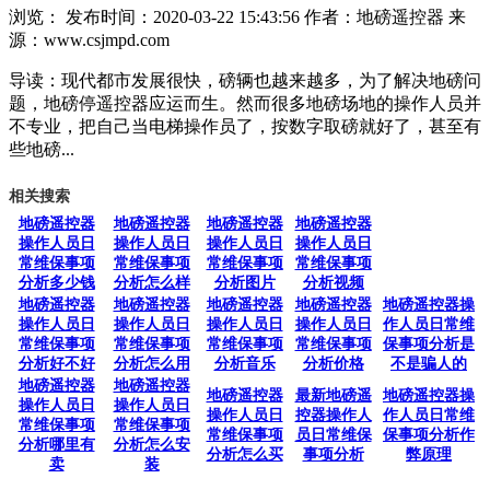
浏览：
发布时间：2020-03-22 15:43:56
作者：地磅遥控器
来
源：www.csjmpd.com
导读：现代都市发展很快，磅辆也越来越多，为了解决地磅问
题，地磅停遥控器应运而生。然而很多地磅场地的操作人员并
不专业，把自己当电梯操作员了，按数字取磅就好了，甚至有
些地磅...
相关搜索
地磅遥控器
地磅遥控器
地磅遥控器
地磅遥控器
操作人员日
操作人员日
操作人员日
操作人员日
常维保事项
常维保事项
常维保事项
常维保事项
分析多少钱
分析怎么样
分析图片
分析视频
地磅遥控器
地磅遥控器
地磅遥控器
地磅遥控器
地磅遥控器操
操作人员日
操作人员日
操作人员日
操作人员日
作人员日常维
常维保事项
常维保事项
常维保事项
常维保事项
保事项分析是
分析好不好
分析怎么用
分析音乐
分析价格
不是骗人的
地磅遥控器
地磅遥控器
地磅遥控器
最新地磅遥
地磅遥控器操
操作人员日
操作人员日
操作人员日
控器操作人
作人员日常维
常维保事项
常维保事项
常维保事项
员日常维保
保事项分析作
分析哪里有
分析怎么安
分析怎么买
事项分析
弊原理
卖
装