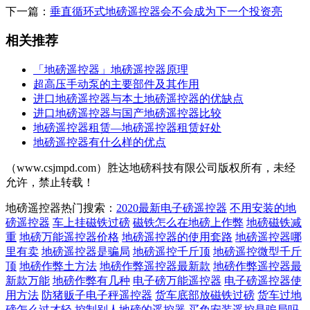
下一篇：
垂直循环式地磅遥控器会不会成为下一个投资亮
相关推荐
「地磅遥控器」地磅遥控器原理
超高压手动泵的主要部件及其作用
进口地磅遥控器与本土地磅遥控器的优缺点
进口地磅遥控器与国产地磅遥控器比较
地磅遥控器租赁—地磅遥控器租赁好处
地磅遥控器有什么样的优点
（www.csjmpd.com）胜达地磅科技有限公司版权所有，未经
允许，禁止转载！
地磅遥控器热门搜索：
2020最新电子磅遥控器
不用安装的地
磅遥控器
车上挂磁铁过磅
磁铁怎么在地磅上作弊
地磅磁铁减
重
地磅万能遥控器价格
地磅遥控器的使用套路
地磅遥控器哪
里有卖
地磅遥控器是骗局
地磅遥控千斤顶
地磅遥控微型千斤
顶
地磅作弊土方法
地磅作弊遥控器最新款
地磅作弊遥控器最
新款万能
地磅作弊有几种
电子磅万能遥控器
电子磅遥控器使
用方法
防猪贩子电子秤遥控器
货车底部放磁铁过磅
货车过地
磅怎么过才轻
控制别人地磅的遥控器
买免安装遥控是骗局吗